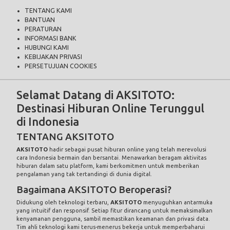
TENTANG KAMI
BANTUAN
PERATURAN
INFORMASI BANK
HUBUNGI KAMI
KEBIJAKAN PRIVASI
PERSETUJUAN COOKIES
Selamat Datang di AKSITOTO:
Destinasi Hiburan Online Terunggul
di Indonesia
TENTANG AKSITOTO
AKSITOTO
hadir sebagai pusat hiburan online yang telah merevolusi
cara Indonesia bermain dan bersantai. Menawarkan beragam aktivitas
hiburan dalam satu platform, kami berkomitmen untuk memberikan
pengalaman yang tak tertandingi di dunia digital.
Bagaimana AKSITOTO Beroperasi?
Didukung oleh teknologi terbaru,
AKSITOTO
menyuguhkan antarmuka
yang intuitif dan responsif. Setiap fitur dirancang untuk memaksimalkan
kenyamanan pengguna, sambil memastikan keamanan dan privasi data.
Tim ahli teknologi kami terus-menerus bekerja untuk memperbaharui