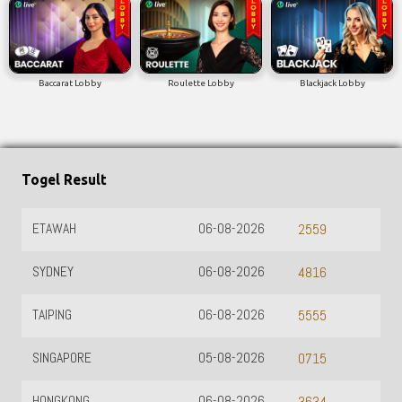
Baccarat Lobby
Roulette Lobby
Blackjack Lobby
Togel Result
ETAWAH
06-08-2026
2559
SYDNEY
06-08-2026
4816
TAIPING
06-08-2026
5555
SINGAPORE
05-08-2026
0715
HONGKONG
06-08-2026
3634