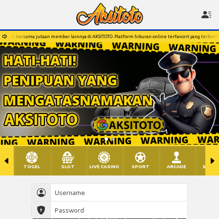
 bersama jutaan member lainnya di AKSITOTO. Platform hiburan online terfavorit yang terbukti mem
TOGEL
SLOT
LIVE CASINO
SPORT
ARCADE
SABU