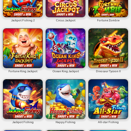
Jackpot Fishing 2
Circus Jackpot
Fortune Zombie
Fortune King Jackpot
Ocean King Jackpot
Dinosaur Tycoon II
Jackpot Fishing
Happy Fishing
All-star Fishing