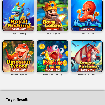
Royal Fishing
Boom Legend
Mega Fishing
Dinosaur Tycoon
Bombing Fishing
Dragon Fortune
Togel Result