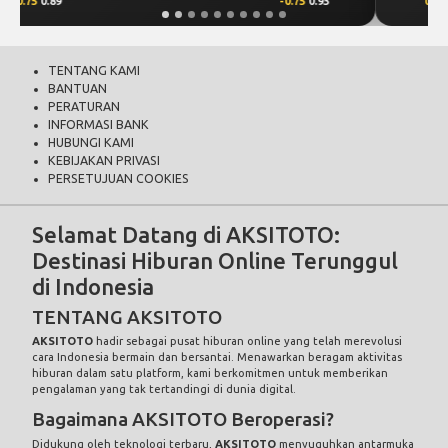
0.75
0.77
-0.75
-0.95
TENTANG KAMI
BANTUAN
PERATURAN
INFORMASI BANK
HUBUNGI KAMI
KEBIJAKAN PRIVASI
PERSETUJUAN COOKIES
Selamat Datang di AKSITOTO:
Destinasi Hiburan Online Terunggul
di Indonesia
TENTANG AKSITOTO
AKSITOTO
hadir sebagai pusat hiburan online yang telah merevolusi
cara Indonesia bermain dan bersantai. Menawarkan beragam aktivitas
hiburan dalam satu platform, kami berkomitmen untuk memberikan
pengalaman yang tak tertandingi di dunia digital.
Bagaimana AKSITOTO Beroperasi?
Didukung oleh teknologi terbaru,
AKSITOTO
menyuguhkan antarmuka