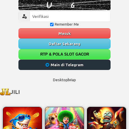
Remember Me
Masuk
Daftar Sekarang
RTP & POLA SLOT GACOR
Main di Telegram
Desktop
Wap
JILI