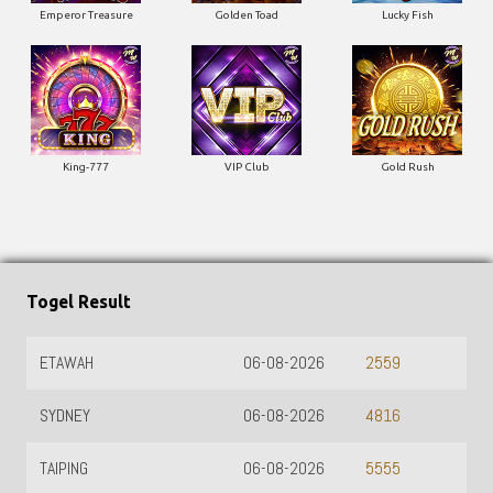
Emperor Treasure
Golden Toad
Lucky Fish
King-777
VIP Club
Gold Rush
Togel Result
ETAWAH
06-08-2026
2559
SYDNEY
06-08-2026
4816
TAIPING
06-08-2026
5555