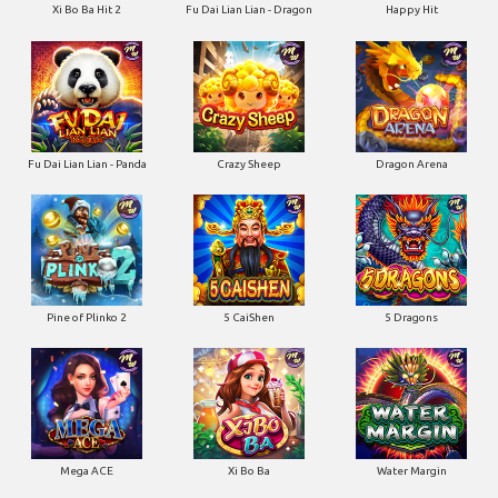
Xi Bo Ba Hit 2
Fu Dai Lian Lian - Dragon
Happy Hit
Fu Dai Lian Lian - Panda
Crazy Sheep
Dragon Arena
Pine of Plinko 2
5 CaiShen
5 Dragons
Mega ACE
Xi Bo Ba
Water Margin