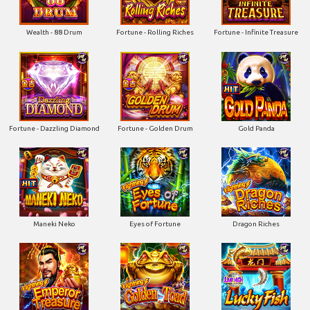
Wealth - 88 Drum
Fortune - Rolling Riches
Fortune - Infinite Treasure
Fortune - Dazzling Diamond
Fortune - Golden Drum
Gold Panda
Maneki Neko
Eyes of Fortune
Dragon Riches