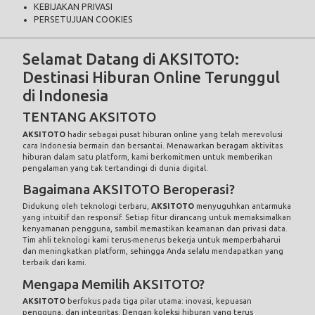
KEBIJAKAN PRIVASI
PERSETUJUAN COOKIES
Selamat Datang di AKSITOTO:
Destinasi Hiburan Online Terunggul
di Indonesia
TENTANG AKSITOTO
AKSITOTO
hadir sebagai pusat hiburan online yang telah merevolusi
cara Indonesia bermain dan bersantai. Menawarkan beragam aktivitas
hiburan dalam satu platform, kami berkomitmen untuk memberikan
pengalaman yang tak tertandingi di dunia digital.
Bagaimana AKSITOTO Beroperasi?
Didukung oleh teknologi terbaru,
AKSITOTO
menyuguhkan antarmuka
yang intuitif dan responsif. Setiap fitur dirancang untuk memaksimalkan
kenyamanan pengguna, sambil memastikan keamanan dan privasi data.
Tim ahli teknologi kami terus-menerus bekerja untuk memperbaharui
dan meningkatkan platform, sehingga Anda selalu mendapatkan yang
terbaik dari kami.
Mengapa Memilih AKSITOTO?
AKSITOTO
berfokus pada tiga pilar utama: inovasi, kepuasan
pengguna, dan integritas. Dengan koleksi hiburan yang terus