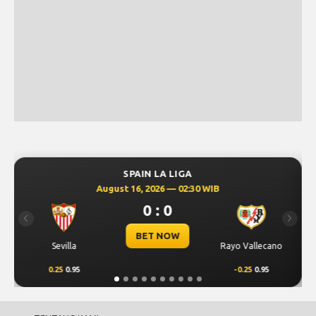
LA LIGA
SPAIN LA LI
26 — 02:30 WIB
August 16, 2026 — 0
: 0
0 : 0
Previous
Next
 NOW
BET NOW
Rayo Vallecano
Alaves
-0.25
0.95
0.00
0.62